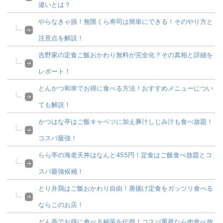
違いとは？
やらなきゃ損！無限くら寿司は簡単にできる！そのやり方と
注意点を解説！
吉野家の定食ご飯おかわり無料が完全化？その真相と詳細を
レポート！
とんかつ和幸でお得に食べる方法！おすすめメニューについ
ても解説！
かつはな亭はご飯キャベツに加え豚汁しじみ汁も食べ放題！
コスパ最強！
らら亭の海老天丼はなんと455円！定食はご飯食べ放題とコ
スパ最強候補！
とり弁鶏はご飯おかわり自由！唐揚げ定食をガッツリ食べる
ならこのお店！
どん亭でお得に食べる秘策を伝授！コスパ重視なら肉食べ放