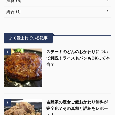
洋食 (6)
総合 (1)
よく読まれている記事
ステーキのどんのおかわりについ
1
て解説！ライスもパンもOKって本
当？
吉野家の定食ご飯おかわり無料が
2
完全化？その真相と詳細をレポー
ト！