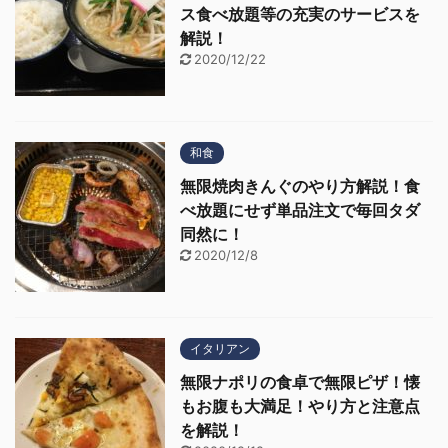
ス食べ放題等の充実のサービスを
解説！
2020/12/22
和食
無限焼肉きんぐのやり方解説！食
べ放題にせず単品注文で毎回タダ
同然に！
2020/12/8
イタリアン
無限ナポリの食卓で無限ピザ！懐
もお腹も大満足！やり方と注意点
を解説！