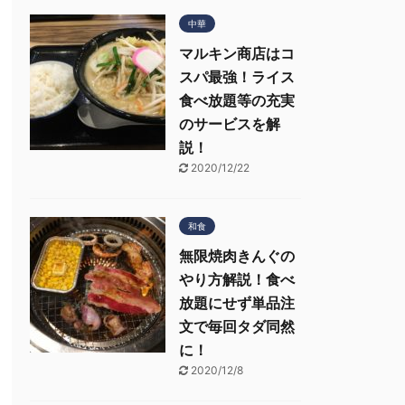
中華
マルキン商店はコ
スパ最強！ライス
食べ放題等の充実
のサービスを解
説！
2020/12/22
和食
無限焼肉きんぐの
やり方解説！食べ
放題にせず単品注
文で毎回タダ同然
に！
2020/12/8