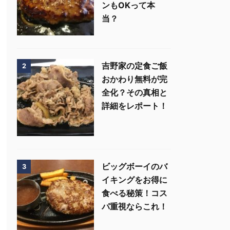
ンもOKって本
当？
吉野家の定食ご飯
2
おかわり無料が完
全化？その真相と
詳細をレポート！
ビッグボーイのバ
3
イキングをお得に
食べる秘策！コス
パ重視ならこれ！