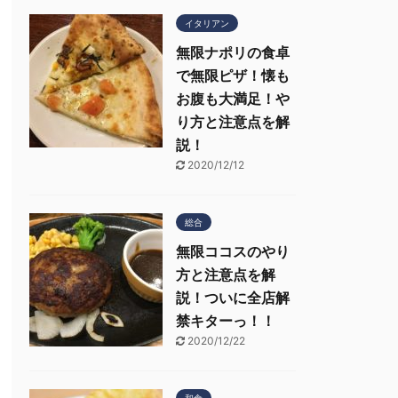
イタリアン
無限ナポリの食卓
で無限ピザ！懐も
お腹も大満足！や
り方と注意点を解
説！
2020/12/12
総合
無限ココスのやり
方と注意点を解
説！ついに全店解
禁キターっ！！
2020/12/22
和食